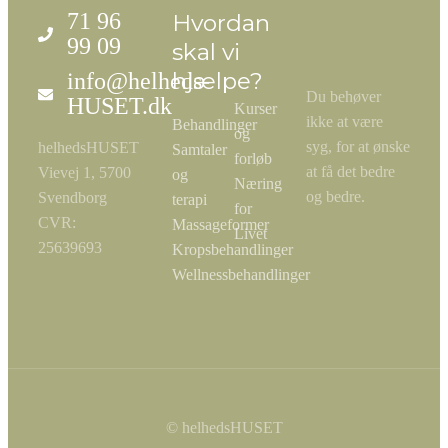
71 96
Hvordan
99 09
skal vi
hjælpe?
info@helheds-
Du behøver
HUSET.dk
Kurser
ikke at være
Behandlinger
og
syg, for at ønske
helhedsHUSET
Samtaler
forløb
at få det bedre
Vievej 1, 5700
og
Næring
og bedre.
Svendborg
terapi
for
CVR:
Massageformer
Livet
25639693
Kropsbehandlinger
Wellnessbehandlinger
© helhedsHUSET