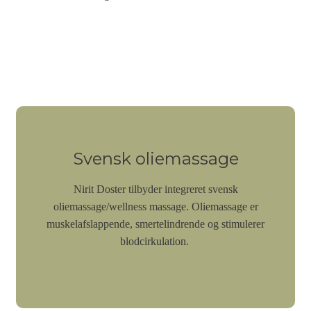
Svensk oliemassage
Nirit Doster tilbyder integreret svensk
oliemassage/wellness massage. Oliemassage er
muskelafslappende, smertelindrende og stimulerer
blodcirkulation.