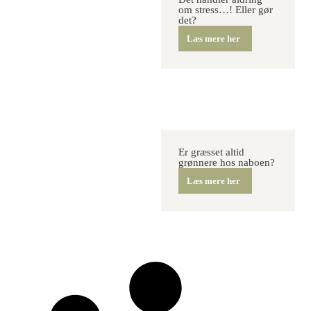
om stress…! Eller gør
det?
Læs mere her
Er græsset altid
grønnere hos naboen?
Læs mere her