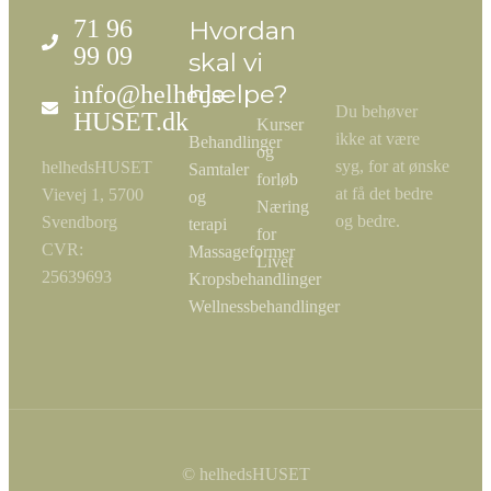
71 96
Hvordan
99 09
skal vi
hjælpe?
info@helheds-
Du behøver
HUSET.dk
Kurser
ikke at være
Behandlinger
og
syg, for at ønske
helhedsHUSET
Samtaler
forløb
at få det bedre
Vievej 1, 5700
og
Næring
og bedre.
Svendborg
terapi
for
CVR:
Massageformer
Livet
25639693
Kropsbehandlinger
Wellnessbehandlinger
© helhedsHUSET