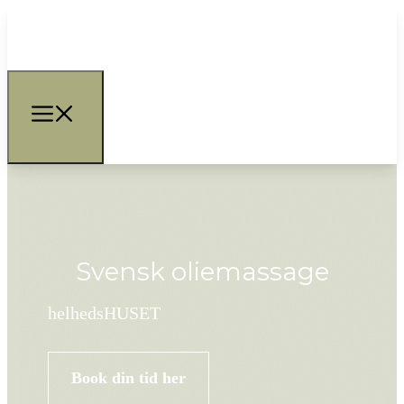
Svensk oliemassage
helhedsHUSET
Book din tid her