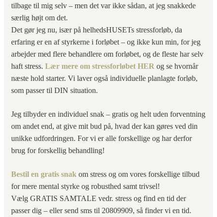
tilbage til mig selv – men det var ikke sådan, at jeg snakkede
særlig højt om det.
Det gør jeg nu, især på helhedsHUSETs stressforløb, da
erfaring er en af styrkerne i forløbet – og ikke kun min, for jeg
arbejder med flere behandlere om forløbet, og de fleste har selv
haft stress.
Lær mere om stressforløbet HER
og se hvornår
næste hold starter. Vi laver også individuelle planlagte forløb,
som passer til DIN situation.
Jeg tilbyder en individuel snak – gratis og helt uden forventning
om andet end, at give mit bud på, hvad der kan gøres ved din
unikke udfordringen. For vi er alle forskellige og har derfor
brug for forskellig behandling!
Bestil en gratis snak
om stress og om vores forskellige tilbud
for mere mental styrke og robusthed samt trivsel!
Vælg GRATIS SAMTALE vedr. stress og find en tid der
passer dig – eller send sms til 20809909, så finder vi en tid.