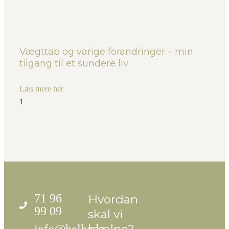
Vægttab og varige forandringer – min
tilgang til et sundere liv
Læs mere her
71 96
Hvordan
99 09
skal vi