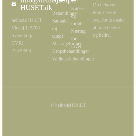
hjælpe?
info@helheds-
Du behøver
HUSET.dk
Kurser
ikke at være
Behandlinger
og
syg, for at ønske
helhedsHUSET
Samtaler
forløb
at få det bedre
Vievej 1, 5700
og
Næring
og bedre.
Svendborg
terapi
for
CVR:
Massageformer
Livet
25639693
Kropsbehandlinger
Wellnessbehandlinger
© helhedsHUSET