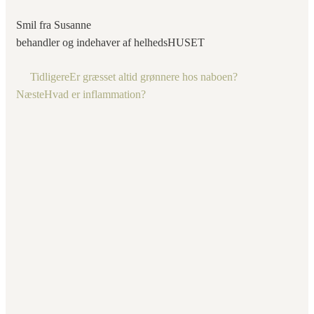
Smil fra Susanne
behandler og indehaver af helhedsHUSET
Tidligere
Er græsset altid grønnere hos naboen?
Næste
Hvad er inflammation?